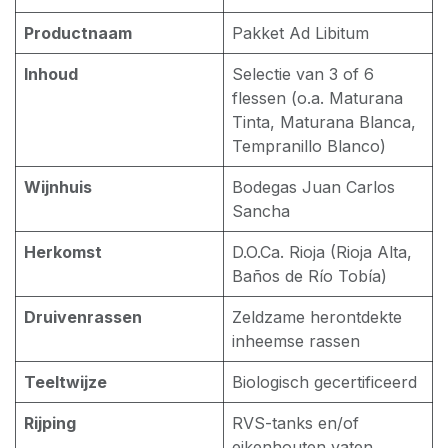
Productnaam
Pakket Ad Libitum
Inhoud
Selectie van 3 of 6
flessen (o.a. Maturana
Tinta, Maturana Blanca,
Tempranillo Blanco)
Wijnhuis
Bodegas Juan Carlos
Sancha
Herkomst
D.O.Ca. Rioja (Rioja Alta,
Baños de Río Tobía)
Druivenrassen
Zeldzame herontdekte
inheemse rassen
Teeltwijze
Biologisch gecertificeerd
Rijping
RVS-tanks en/of
eikenhouten vaten