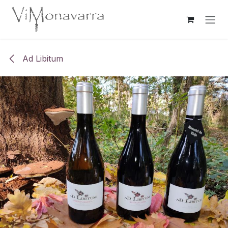
Overslaan naar inhoud
Ad Libitum