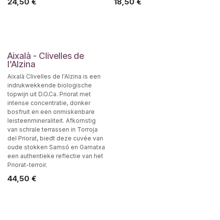
24,50
€
18,50
€
Aixalà - Clivelles de
l'Alzina
Aixalà Clivelles de l'Alzina is een
indrukwekkende biologische
topwijn uit D.O.Ca. Priorat met
intense concentratie, donker
bosfruit en een onmiskenbare
leisteenmineraliteit. Afkomstig
van schrale terrassen in Torroja
del Priorat, biedt deze cuvée van
oude stokken Samsó en Garnatxa
een authentieke reflectie van het
Priorat-terroir.
44,50
€