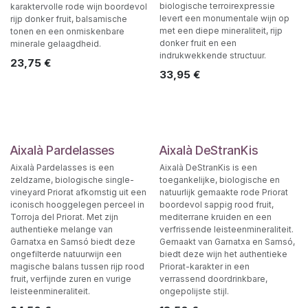
biologische terroirexpressie
karaktervolle rode wijn boordevol
levert een monumentale wijn op
rijp donker fruit, balsamische
met een diepe mineraliteit, rijp
tonen en een onmiskenbare
donker fruit en een
minerale gelaagdheid.
indrukwekkende structuur.
23,75
€
33,95
€
Aixalà Pardelasses
Aixalà DeStranKis
Aixalà Pardelasses is een
Aixalà DeStranKis is een
zeldzame, biologische single-
toegankelijke, biologische en
vineyard Priorat afkomstig uit een
natuurlijk gemaakte rode Priorat
iconisch hooggelegen perceel in
boordevol sappig rood fruit,
Torroja del Priorat. Met zijn
mediterrane kruiden en een
authentieke melange van
verfrissende leisteenmineraliteit.
Garnatxa en Samsó biedt deze
Gemaakt van Garnatxa en Samsó,
ongefilterde natuurwijn een
biedt deze wijn het authentieke
magische balans tussen rijp rood
Priorat-karakter in een
fruit, verfijnde zuren en vurige
verrassend doordrinkbare,
leisteenmineraliteit.
ongepolijste stijl.