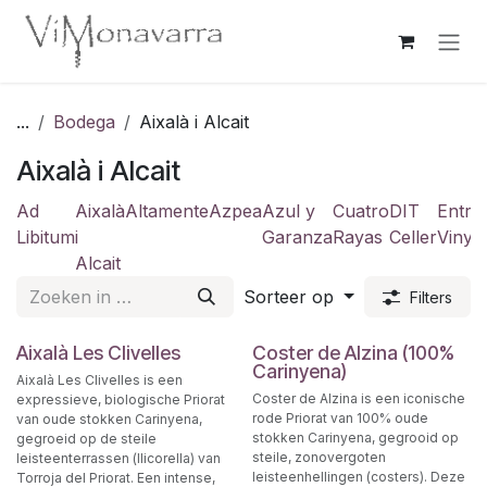
Overslaan naar inhoud
...
Bodega
Aixalà i Alcait
Aixalà i Alcait
Ad
Aixalà
Altamente
Azpea
Azul y
Cuatro
DIT
Entre
Libitum
i
Garanza
Rayas
Celler
Vinye
Alcait
Sorteer op
Filters
Aixalà Les Clivelles
Coster de Alzina (100%
Carinyena)
Aixalà Les Clivelles is een
Coster de Alzina is een iconische
expressieve, biologische Priorat
rode Priorat van 100% oude
van oude stokken Carinyena,
stokken Carinyena, gegrooid op
gegroeid op de steile
steile, zonovergoten
leisteenterrassen (llicorella) van
leisteenhellingen (costers). Deze
Torroja del Priorat. Een intense,