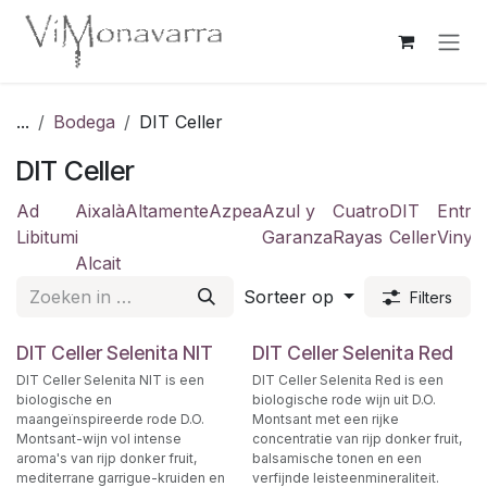
Overslaan naar inhoud
...
Bodega
DIT Celler
DIT Celler
Ad
Aixalà
Altamente
Azpea
Azul y
Cuatro
DIT
Entre
Libitum
i
Garanza
Rayas
Celler
Vinye
Alcait
Sorteer op
Filters
DIT Celler Selenita NIT
DIT Celler Selenita Red
DIT Celler Selenita NIT is een
DIT Celler Selenita Red is een
biologische en
biologische rode wijn uit D.O.
maangeïnspireerde rode D.O.
Montsant met een rijke
Montsant-wijn vol intense
concentratie van rijp donker fruit,
aroma's van rijp donker fruit,
balsamische tonen en een
mediterrane garrigue-kruiden en
verfijnde leisteenmineraliteit.