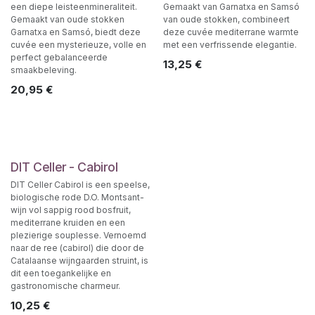
een diepe leisteenmineraliteit.
Gemaakt van Garnatxa en Samsó
Gemaakt van oude stokken
van oude stokken, combineert
Garnatxa en Samsó, biedt deze
deze cuvée mediterrane warmte
cuvée een mysterieuze, volle en
met een verfrissende elegantie.
perfect gebalanceerde
13,25
€
smaakbeleving.
20,95
€
DIT Celler - Cabirol
DIT Celler Cabirol is een speelse,
biologische rode D.O. Montsant-
wijn vol sappig rood bosfruit,
mediterrane kruiden en een
plezierige souplesse. Vernoemd
naar de ree (cabirol) die door de
Catalaanse wijngaarden struint, is
dit een toegankelijke en
gastronomische charmeur.
10,25
€