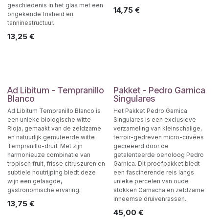
geschiedenis in het glas met een
14,75
€
ongekende frisheid en
tanninestructuur.
13,25
€
Ad Libitum - Tempranillo
Pakket - Pedro Garnica
Blanco
Singulares
Ad Libitum Tempranillo Blanco is
Het Pakket Pedro Garnica
een unieke biologische witte
Singulares is een exclusieve
Rioja, gemaakt van de zeldzame
verzameling van kleinschalige,
en natuurlijk gemuteerde witte
terroir-gedreven micro-cuvées
Tempranillo-druif. Met zijn
gecreëerd door de
harmonieuze combinatie van
getalenteerde oenoloog Pedro
tropisch fruit, frisse citruszuren en
Garnica. Dit proefpakket biedt
subtiele houtrijping biedt deze
een fascinerende reis langs
wijn een gelaagde,
unieke percelen van oude
gastronomische ervaring.
stokken Garnacha en zeldzame
inheemse druivenrassen.
13,75
€
45,00
€