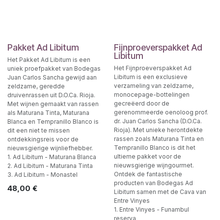
Pakket Ad Libitum
Fijnproeverspakket Ad
Libitum
Het Pakket Ad Libitum is een
Het Fijnproeverspakket Ad
uniek proefpakket van Bodegas
Libitum is een exclusieve
Juan Carlos Sancha gewijd aan
verzameling van zeldzame,
zeldzame, geredde
monocepage-bottelingen
druivenrassen uit D.O.Ca. Rioja.
gecreëerd door de
Met wijnen gemaakt van rassen
gerenommeerde oenoloog prof.
als Maturana Tinta, Maturana
dr. Juan Carlos Sancha (D.O.Ca.
Blanca en Tempranillo Blanco is
Rioja). Met unieke herontdekte
dit een niet te missen
rassen zoals Maturana Tinta en
ontdekkingsreis voor de
Tempranillo Blanco is dit het
nieuwsgierige wijnliefhebber.
ultieme pakket voor de
1. Ad Libitum - Maturana Blanca
nieuwsgierige wijngourmet.
2. Ad Libitum - Maturana Tinta
Ontdek de fantastische
3. Ad Libitum - Monastel
producten van Bodegas Ad
48,00
€
Libitum samen met de Cava van
Entre Vinyes
1. Entre Vinyes - Funambul
reserva