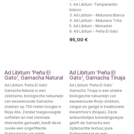
2. Ad Libitum -Temperanillo
blanco
3. Ad Libitum - Maturana Blanca
4. Ad Libitum - Maturana Tinta
5. Ad Libitum - Monastel
6. Ad Libitum - Peña El Gato
95,00
€
Ad Libitum 'Peña El
Ad Libitum 'Peña El
Gato', Garnacha Natural
Gato', Garnacha Tinaja
Ad Libitum 'Peña El Gato'
Ad Libitum 'Peña El Gato'
Garnacha Natural is een
Garnacha Tinaja is een unieke
zeldzame, biologische natuurwijn
biologische natuurwijn van
van eeuwenoude Garnacha-
eeuwenoude Rioja-stokken,
stokken op 750 meter hoogte in
vergist en gerijpt in traditionele
Rioja Alta. Zonder toegevoegde
kleiamfora's (tinajas). Deze
sulfieten en met minimale
ambachtelijke bereidingswijze
interventie gemaakt, biedt deze
geeft de Garnacha een
cuvée een ongefilterde
zijdezachte textuur, pure
fruitexplosie van wilde
fruitexpressie en een