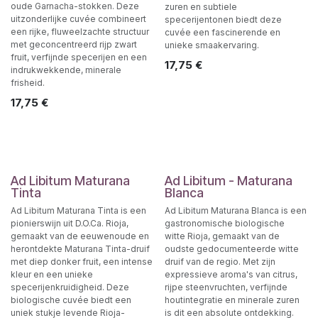
oude Garnacha-stokken. Deze
zuren en subtiele
uitzonderlijke cuvée combineert
specerijentonen biedt deze
een rijke, fluweelzachte structuur
cuvée een fascinerende en
met geconcentreerd rijp zwart
unieke smaakervaring.
fruit, verfijnde specerijen en een
17,75
€
indrukwekkende, minerale
frisheid.
17,75
€
Ad Libitum Maturana
Ad Libitum - Maturana
Tinta
Blanca
Ad Libitum Maturana Tinta is een
Ad Libitum Maturana Blanca is een
pionierswijn uit D.O.Ca. Rioja,
gastronomische biologische
gemaakt van de eeuwenoude en
witte Rioja, gemaakt van de
herontdekte Maturana Tinta-druif
oudste gedocumenteerde witte
met diep donker fruit, een intense
druif van de regio. Met zijn
kleur en een unieke
expressieve aroma's van citrus,
specerijenkruidigheid. Deze
rijpe steenvruchten, verfijnde
biologische cuvée biedt een
houtintegratie en minerale zuren
uniek stukje levende Rioja-
is dit een absolute ontdekking.