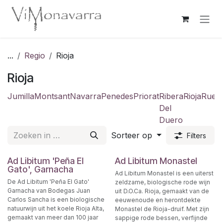
Overslaan naar inhoud
...
Regio
Rioja
Rioja
Jumilla
Montsant
Navarra
Penedes
Priorat
Ribera
Rioja
Rued
Del
Duero
Sorteer op
Filters
Ad Libitum 'Peña El
Ad Libitum Monastel
Gato', Garnacha
Ad Libitum Monastel is een uiterst
De Ad Libitum 'Peña El Gato'
zeldzame, biologische rode wijn
Garnacha van Bodegas Juan
uit D.O.Ca. Rioja, gemaakt van de
Carlos Sancha is een biologische
eeuwenoude en herontdekte
natuurwijn uit het koele Rioja Alta,
Monastel de Rioja-druif. Met zijn
gemaakt van meer dan 100 jaar
sappige rode bessen, verfijnde